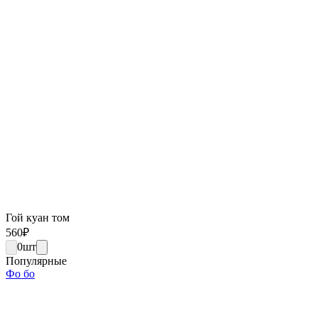
Гой куан том
560
₽
0
шт
Популярные
Фо бо