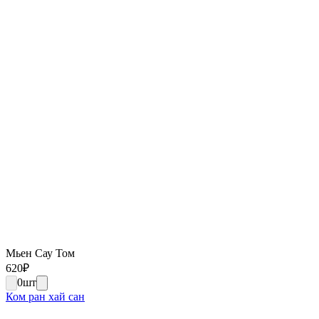
Мьен Сау Том
620
₽
0
шт
Ком ран хай сан