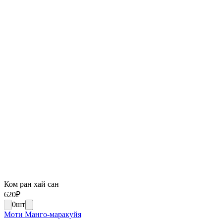
Ком ран хай сан
620
₽
0
шт
Моти Манго-маракуйя