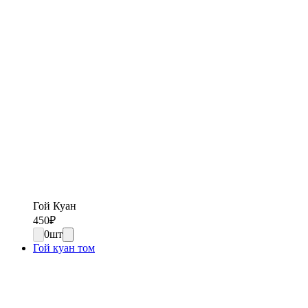
Гой Куан
450
₽
0
шт
Гой куан том