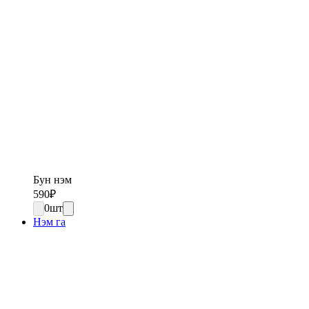
Бун нэм
590
₽
0
шт
Нэм га