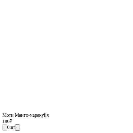
Моти Манго-маракуйя
180
₽
0
шт