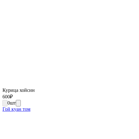
Курица хойсин
600
₽
0
шт
Гой куан том