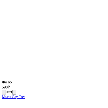
Фо бо
590
₽
0
шт
Мьен Сау Том