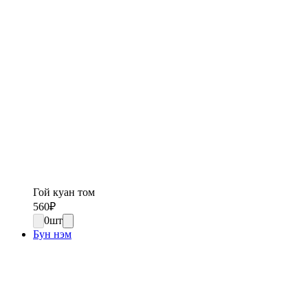
Гой куан том
560
₽
0
шт
Бун нэм