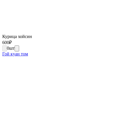
Курица хойсин
600
₽
0
шт
Гой куан том