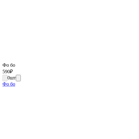
Фо бо
590
₽
0
шт
Фо бо