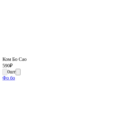
Ком Бо Сао
590
₽
0
шт
Фо бо