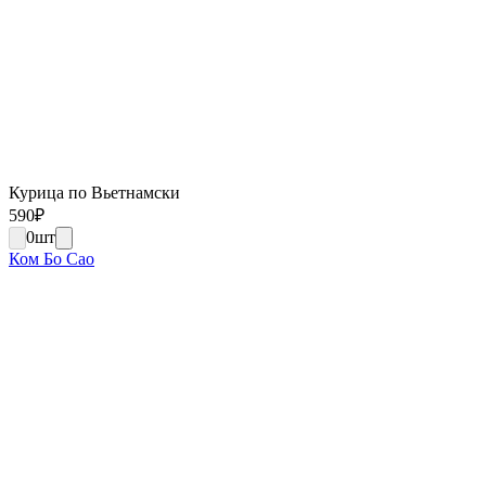
Курица по Вьетнамски
590
₽
0
шт
Ком Бо Сао