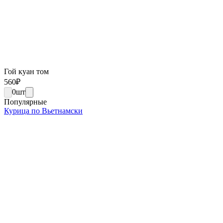
Гой куан том
560
₽
0
шт
Популярные
Курица по Вьетнамски