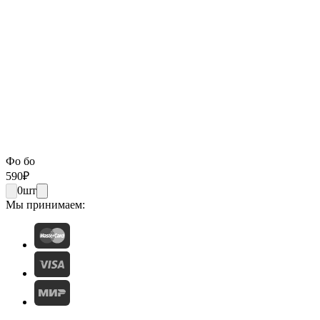
Фо бо
590
₽
0
шт
Мы принимаем: