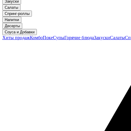
Закуски
Салаты
Спринг-роллы
Напитки
Десерты
Соуса и Добавки
Хиты продаж
Комбо
Поке
Супы
Горячие блюда
Закуски
Салаты
Сп