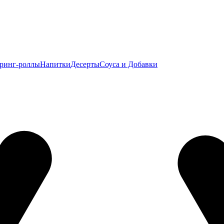
ринг-роллы
Напитки
Десерты
Соуса и Добавки