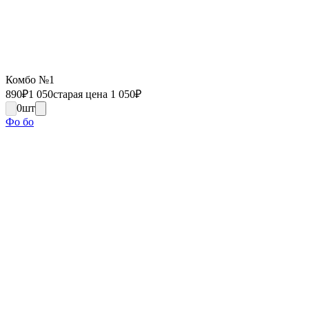
Комбо №1
890
₽
1 050
старая цена 1 050
₽
0
шт
Фо бо