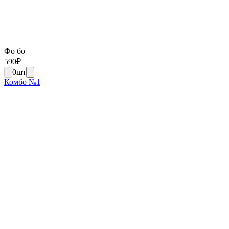
Фо бо
590
₽
0
шт
Комбо №1