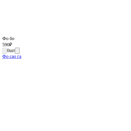
Фо бо
590
₽
0
шт
Фо сао га