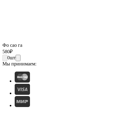
Фо сао га
580
₽
0
шт
Мы принимаем: