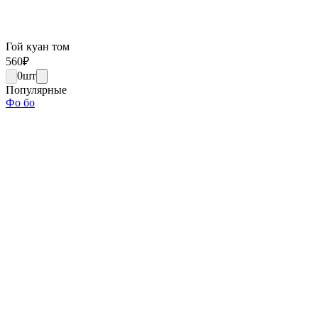
Гой куан том
560
₽
0
шт
Популярные
Фо бо