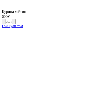
Курица хойсин
600
₽
0
шт
Гой куан том