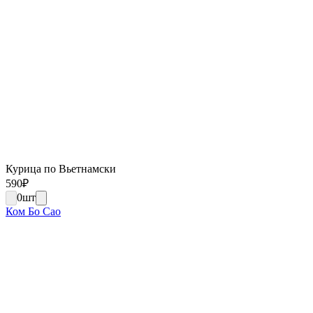
Курица по Вьетнамски
590
₽
0
шт
Ком Бо Сао