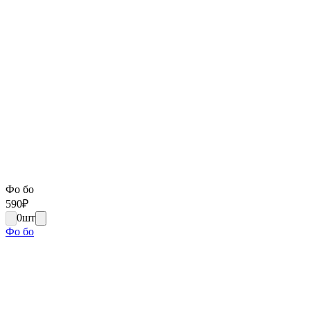
Фо бо
590
₽
0
шт
Фо бо