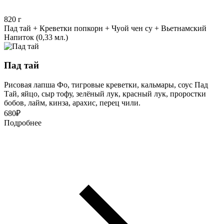
820
г
Пад тай + Креветки попкорн + Чуой чен су + Вьетнамский
Напиток (0,33 мл.)
Пад тай
Рисовая лапша Фо, тигровые креветки, кальмары, соус Пад
Тай, яйцо, сыр тофу, зелёный лук, красный лук, проростки
бобов, лайм, кинза, арахис, перец чили.
680
₽
Подробнее