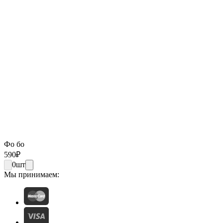
Фо бо
590
₽
0
шт
Мы принимаем: