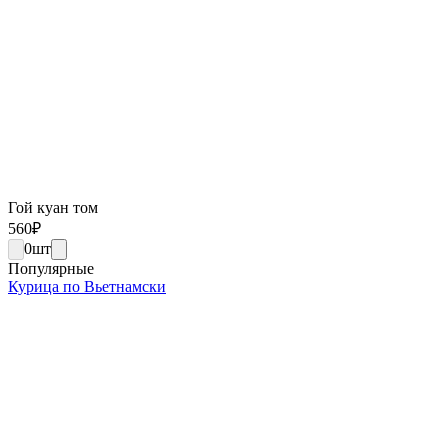
Гой куан том
560
₽
0
шт
Популярные
Курица по Вьетнамски