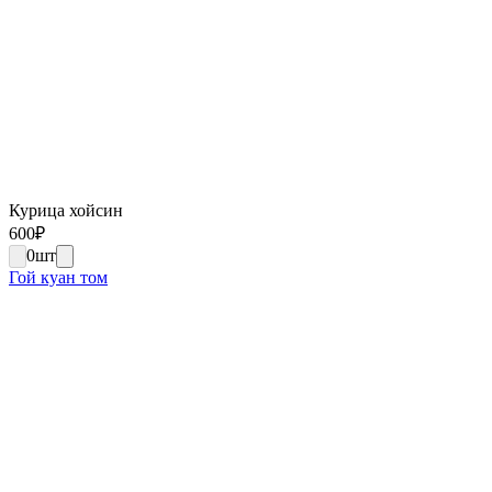
Курица хойсин
600
₽
0
шт
Гой куан том