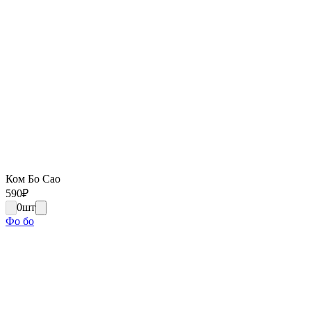
Ком Бо Сао
590
₽
0
шт
Фо бо