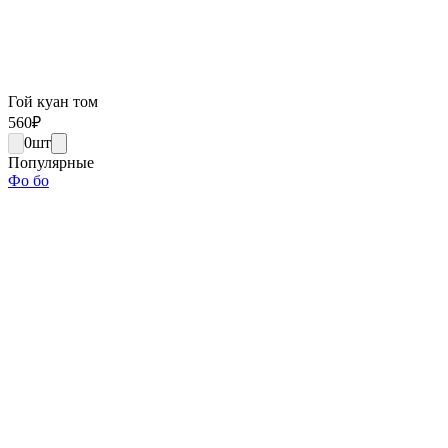
Гой куан том
560
₽
0
шт
Популярные
Фо бо