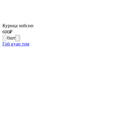
Курица хойсин
600
₽
0
шт
Гой куан том