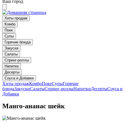
Ваш город
Хиты продаж
Комбо
Поке
Супы
Горячие блюда
Закуски
Салаты
Спринг-роллы
Напитки
Десерты
Соуса и Добавки
Хиты продаж
Комбо
Поке
Супы
Горячие
блюда
Закуски
Салаты
Спринг-роллы
Напитки
Десерты
Соуса и
Добавки
Манго-ананас шейк