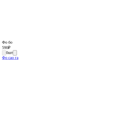
Фо бо
590
₽
0
шт
Фо сао га