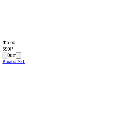
Фо бо
590
₽
0
шт
Комбо №1