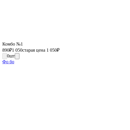
Комбо №1
890
₽
1 050
старая цена 1 050
₽
0
шт
Фо бо