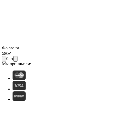
Фо сао га
580
₽
0
шт
Мы принимаем: