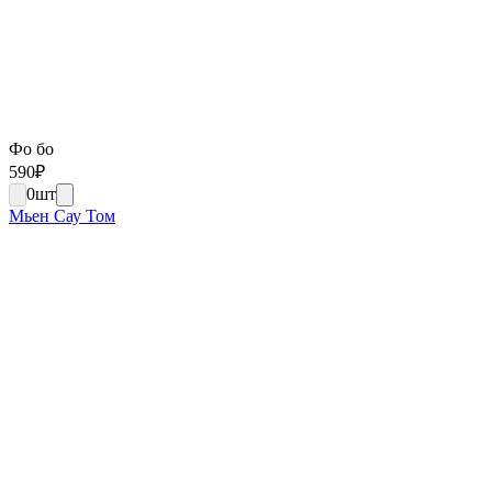
Фо бо
590
₽
0
шт
Мьен Сау Том