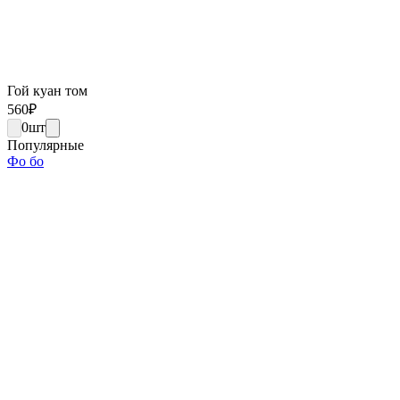
Гой куан том
560
₽
0
шт
Популярные
Фо бо