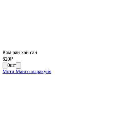
Ком ран хай сан
620
₽
0
шт
Моти Манго-маракуйя