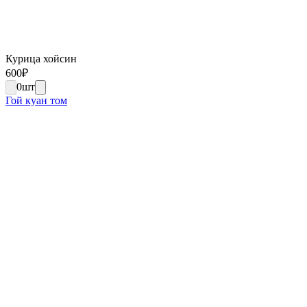
Курица хойсин
600
₽
0
шт
Гой куан том