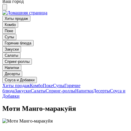
Ваш город
Хиты продаж
Комбо
Поке
Супы
Горячие блюда
Закуски
Салаты
Спринг-роллы
Напитки
Десерты
Соуса и Добавки
Хиты продаж
Комбо
Поке
Супы
Горячие
блюда
Закуски
Салаты
Спринг-роллы
Напитки
Десерты
Соуса и
Добавки
Моти Манго-маракуйя