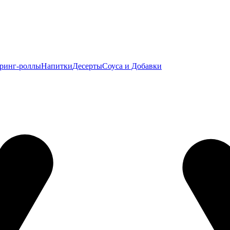
ринг-роллы
Напитки
Десерты
Соуса и Добавки