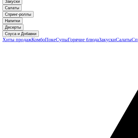
Закуски
Салаты
Спринг-роллы
Напитки
Десерты
Соуса и Добавки
Хиты продаж
Комбо
Поке
Супы
Горячие блюда
Закуски
Салаты
Сп