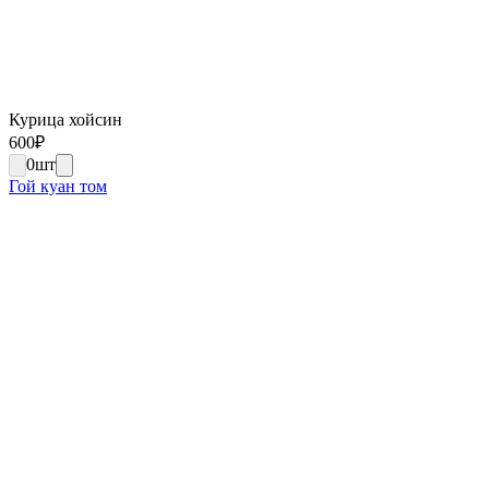
Курица хойсин
600
₽
0
шт
Гой куан том