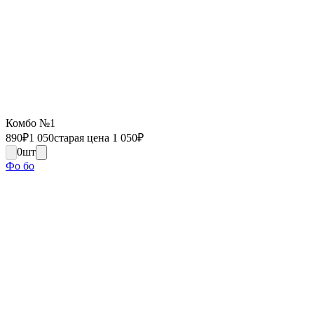
Комбо №1
890
₽
1 050
старая цена 1 050
₽
0
шт
Фо бо