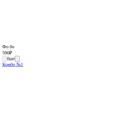
Фо бо
590
₽
0
шт
Комбо №1