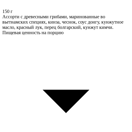
150
г
Ассорти с древесными грибами, маринованные во
вьетнамских специях, кинза, чеснок, соус донгу, кунжутное
масло, красный лук, перец болгарский, кунжут кимчи.
Пищевая ценность на порцию