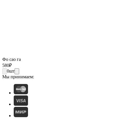
Фо сао га
580
₽
0
шт
Мы принимаем: