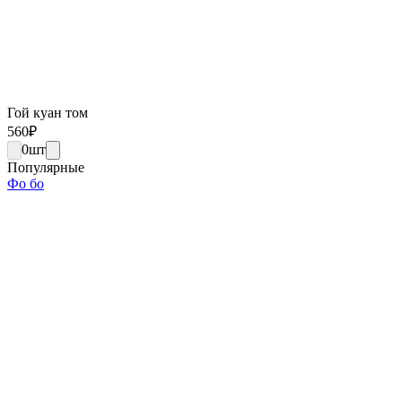
Гой куан том
560
₽
0
шт
Популярные
Фо бо