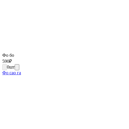
Фо бо
590
₽
0
шт
Фо сао га